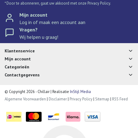
* Door te abonneren, gaat uw akkoord met onze Privacy Policy.
Mijn account
Log in of maak een account aan
Vragen?
Wij helpen u graag!
Klantenservice
Mijn account
Categorieën
Contactgegevens
© Copyright 2026 - Chillair | Realisatie
InStijl Media
Algemene Voorwaarden
|
Disclaimer
|
Privacy Policy
|
Sitemap
|
RSS Feed