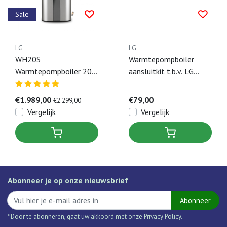
Sale
LG
LG
WH20S
Warmtepompboiler
Warmtepompboiler 200
aansluitkit t.b.v. LG
Liter + 10 jaar garantie
WH20S/WH27S
& Laagste prijs garantie
€1.989,00
€79,00
€2.299,00
Vergelijk
Vergelijk
Abonneer je op onze nieuwsbrief
Abonneer
* Door te abonneren, gaat uw akkoord met onze Privacy Policy.