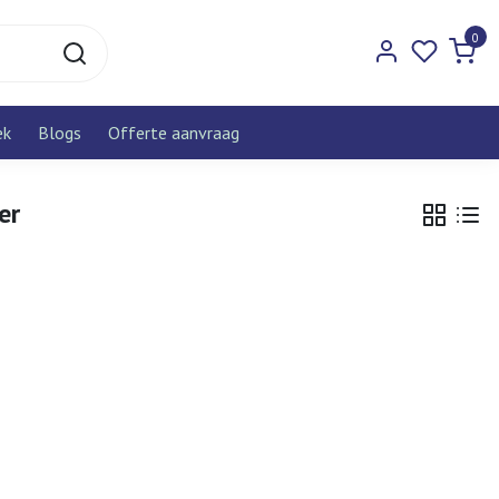
0
ek
Blogs
Offerte aanvraag
er