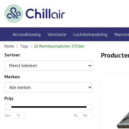
Airconditioning
Ventilatie
Luchtbehandeling
Warmt
Home
Tags
LG Warmtepompboiler 270 liter
Producte
Sorteer
Merken
Prijs
Van
To