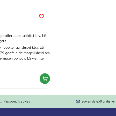
oiler aansluitkit t.b.v. LG
27S
boiler aansluitkit t.b.v. LG
 geeft je de mogelijkheid om
gkanalen op jouw LG warmte...
Persoonlijk advies
Boven de €50 gratis ve