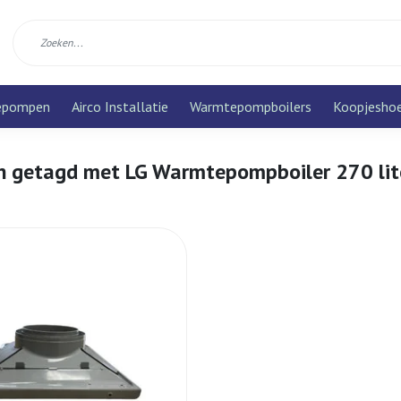
epompen
Airco Installatie
Warmtepompboilers
Koopjesho
n getagd met LG Warmtepompboiler 270 lit