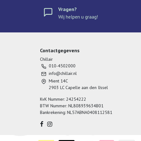
Vragen?
Wij helpen u graag!
Contactgegevens
Chillair
010-4502000
info@chillair.nl
Mient 14C
2903 LC Capelle aan den IJssel
KvK Nummer: 24254222
BTW Nummer: NL808939634B01
Bankrekening: NL57ABNA0408112581