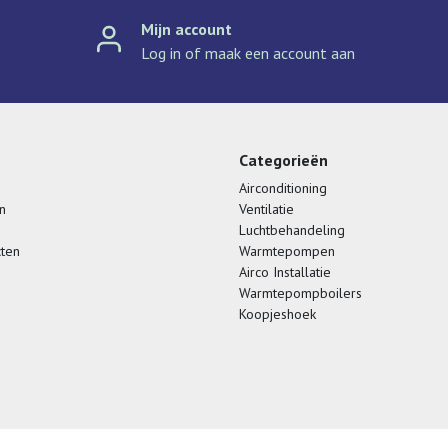
Mijn account
Log in of maak een account aan
Categorieën
Airconditioning
n
Ventilatie
Luchtbehandeling
cten
Warmtepompen
Airco Installatie
Warmtepompboilers
Koopjeshoek