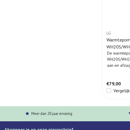
LG
Warmtepompb
WH20S/WH
De warmtepomp
WH20S/WH27S
aan-en afzui
€79,00
Vergelijk
Meer dan 20 jaar ervaring
Abonneer je op onze nieuwsbrief