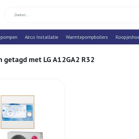
epompen
Airco Installatie
Warmtepompboilers
Koopjesho
n getagd met LG A12GA2 R32