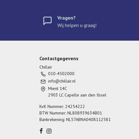
Vragen?
Wij helpen u graag!
Contactgegevens
Chillair
010-4502000
info@chillair.nl
Mient 14C
2903 LC Capelle aan den IJssel
KvK Nummer: 24254222
BTW Nummer: NL808939634B01
Bankrekening: NL57ABNA0408112581