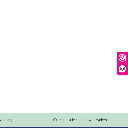
9,6
rzending
Installatie binnen twee weken