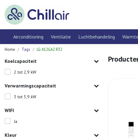
Airconditioning
Ventilatie
Luchtbehandeling
Warmt
Home
Tags
LG A12GA2 R32
Producte
Koelcapaciteit
2 tot 2,9 kW
Verwarmingscapaciteit
3 tot 3,9 kW
WIFI
Ja
Kleur