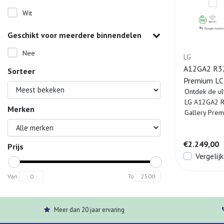
Wit
Geschikt voor meerdere binnendelen
Nee
LG
A12GA2 R32
Sorteer
Premium LC
Ontdek de ul
LG A12GA2 R
Merken
Gallery Prem
des...
€2.249,00
Prijs
Vergelijk
Van
To
Meer dan 20 jaar ervaring