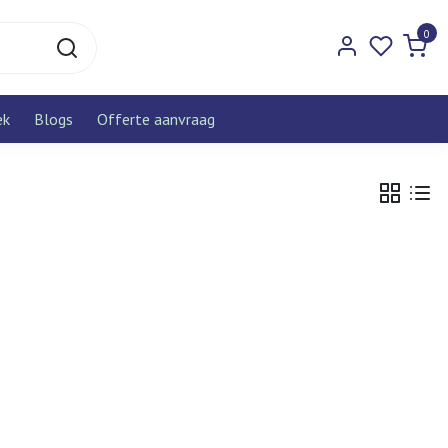
0
ek
Blogs
Offerte aanvraag