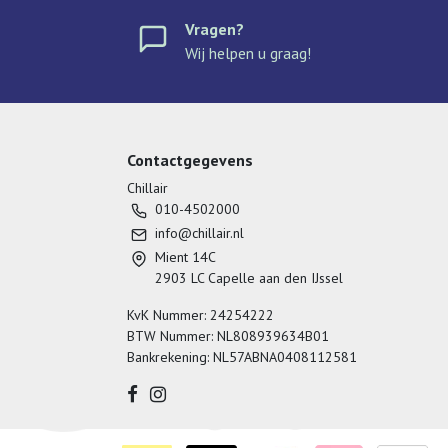
Vragen?
Wij helpen u graag!
Contactgegevens
Chillair
010-4502000
info@chillair.nl
Mient 14C
2903 LC Capelle aan den IJssel
KvK Nummer: 24254222
BTW Nummer: NL808939634B01
Bankrekening: NL57ABNA0408112581