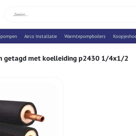
epompen
Airco Installatie
Warmtepompboilers
Koopjesho
n getagd met koelleiding p2430 1/4x1/2