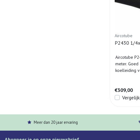
Aircotube
P2430 1/4x
Aircotube P2
meter. Goed
koelleiding v
€309,00
Vergelijk
Meer dan 20 jaar ervaring
Abonneer je op onze nieuwsbrief