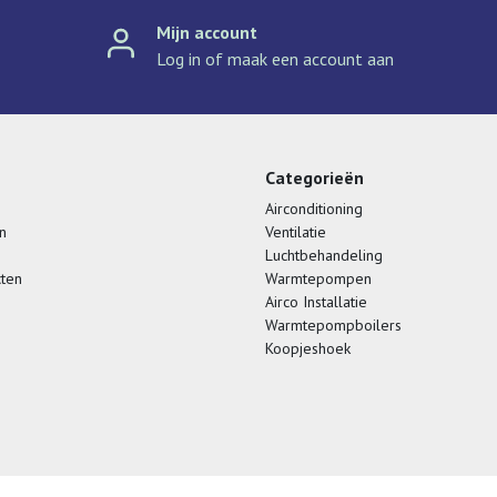
Mijn account
Log in of maak een account aan
Categorieën
Airconditioning
n
Ventilatie
Luchtbehandeling
cten
Warmtepompen
Airco Installatie
Warmtepompboilers
Koopjeshoek