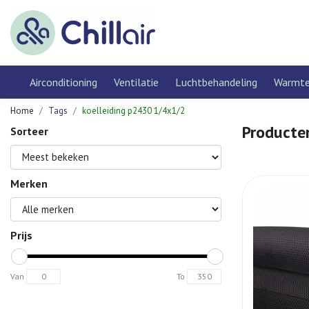
Airconditioning
Ventilatie
Luchtbehandeling
Warmt
Home
Tags
koelleiding p2430 1/4x1/2
Producte
Sorteer
Merken
Prijs
Van
To