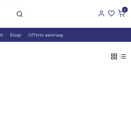
0
ek
Blogs
Offerte aanvraag