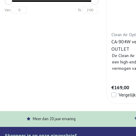
Van
To
Clean Air Op
CA-904W ven
OUTLET
De Clean Ai
een high-end
vermogen va
perfec...
€169,00
Vergelijk
Meer dan 20 jaar ervaring
Abonneer je op onze nieuwsbrief