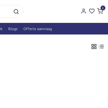
0
ek
Blogs
Offerte aanvraag