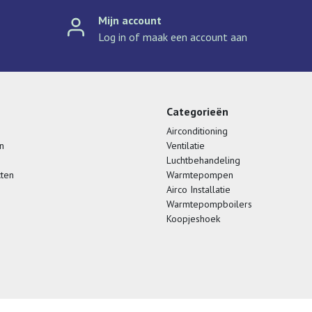
Mijn account
Log in of maak een account aan
Categorieën
Airconditioning
n
Ventilatie
Luchtbehandeling
cten
Warmtepompen
Airco Installatie
Warmtepompboilers
Koopjeshoek