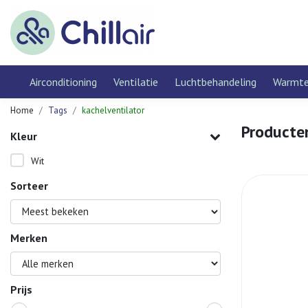
Airconditioning
Ventilatie
Luchtbehandeling
Warmt
Home
Tags
kachelventilator
Producte
Kleur
Wit
Sorteer
Merken
Prijs