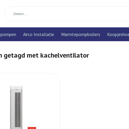
epompen
Airco Installatie
Warmtepompboilers
Koopjesho
n getagd met kachelventilator