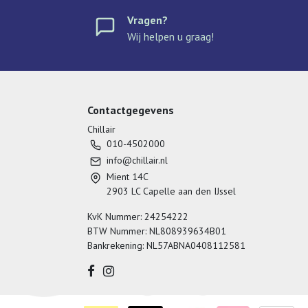
Vragen?
Wij helpen u graag!
Contactgegevens
Chillair
010-4502000
info@chillair.nl
Mient 14C
2903 LC Capelle aan den IJssel
KvK Nummer: 24254222
BTW Nummer: NL808939634B01
Bankrekening: NL57ABNA0408112581