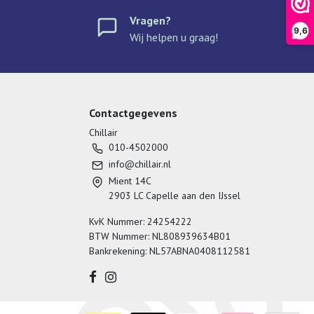
Vragen?
9,6
Wij helpen u graag!
Contactgegevens
Chillair
010-4502000
info@chillair.nl
Mient 14C
2903 LC Capelle aan den IJssel
KvK Nummer: 24254222
BTW Nummer: NL808939634B01
Bankrekening: NL57ABNA0408112581