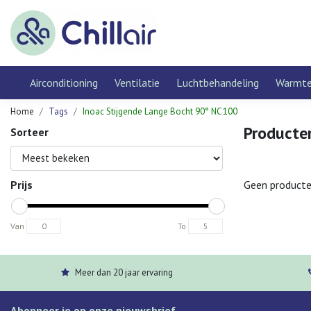
Airconditioning
Ventilatie
Luchtbehandeling
Warmt
Home
Tags
Inoac Stijgende Lange Bocht 90° NC 100
Producte
Sorteer
Prijs
Geen producte
Van
To
Meer dan 20 jaar ervaring
Abonneer je op onze nieuwsbrief