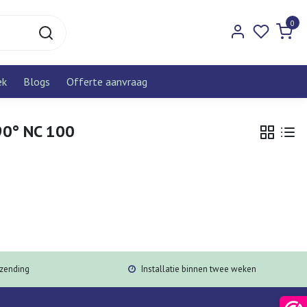
0
ek
Blogs
Offerte aanvraag
90° NC 100
rzending
Installatie binnen twee weken