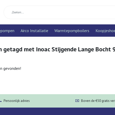
epompen
Airco Installatie
Warmtepompboilers
Koopjesho
n getagd met Inoac Stijgende Lange Bocht 
n gevonden!
Persoonlijk advies
Boven de €50 gratis ve