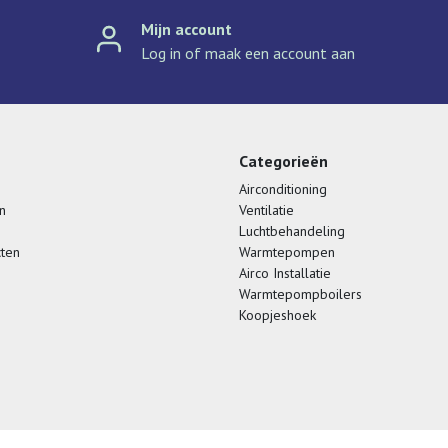
Mijn account
Log in of maak een account aan
Categorieën
Airconditioning
n
Ventilatie
Luchtbehandeling
cten
Warmtepompen
Airco Installatie
Warmtepompboilers
Koopjeshoek