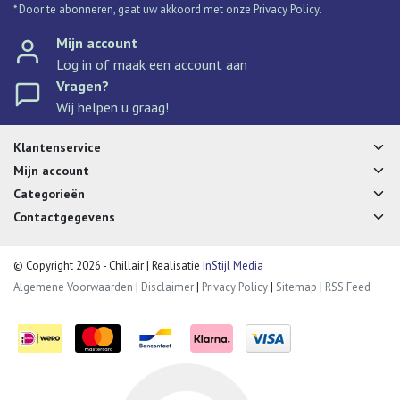
* Door te abonneren, gaat uw akkoord met onze Privacy Policy.
Mijn account
Log in of maak een account aan
Vragen?
Wij helpen u graag!
Klantenservice
Mijn account
Categorieën
Contactgegevens
© Copyright 2026 - Chillair | Realisatie
InStijl Media
Algemene Voorwaarden
|
Disclaimer
|
Privacy Policy
|
Sitemap
|
RSS Feed