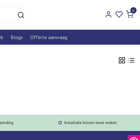
0
ek
Blogs
Offerte aanvraag
rzending
Installatie binnen twee weken