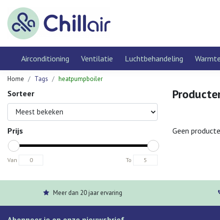
Airconditioning
Ventilatie
Luchtbehandeling
Warmt
Home
Tags
heatpumpboiler
Producte
Sorteer
Prijs
Geen producte
Van
To
Meer dan 20 jaar ervaring
Abonneer je op onze nieuwsbrief