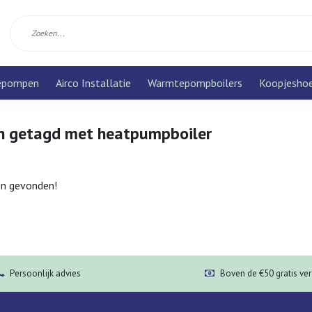
epompen
Airco Installatie
Warmtepompboilers
Koopjesho
n getagd met heatpumpboiler
n gevonden!
Persoonlijk advies
Boven de €50 gratis ve