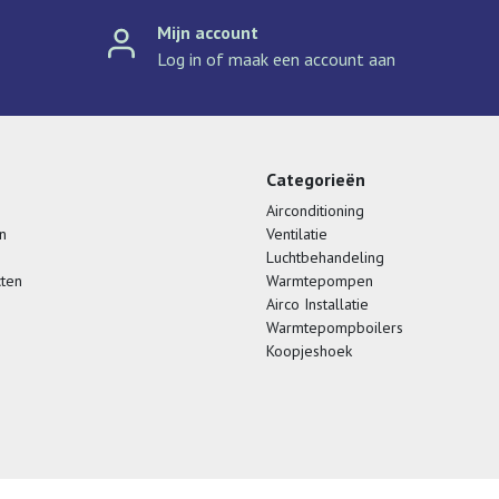
Mijn account
Log in of maak een account aan
Categorieën
Airconditioning
n
Ventilatie
Luchtbehandeling
cten
Warmtepompen
Airco Installatie
Warmtepompboilers
Koopjeshoek