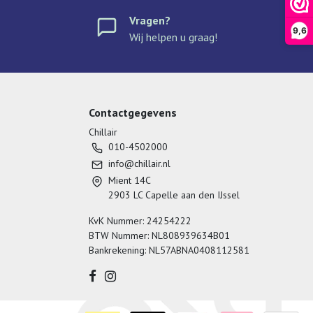
Vragen?
9,6
Wij helpen u graag!
Contactgegevens
Chillair
010-4502000
info@chillair.nl
Mient 14C
2903 LC Capelle aan den IJssel
KvK Nummer: 24254222
BTW Nummer: NL808939634B01
Bankrekening: NL57ABNA0408112581