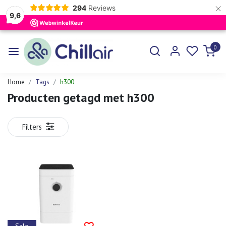
×
294
Reviews
9,6
0
Home
Tags
h300
Producten getagd met h300
Filters
Sale