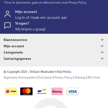
* Door te abonneren, gaat uw akkoord met onze Privacy Policy.
Mijn account
Log in of maak een account aan
Vragen?
Wij helpen u graag!
Klantenservice
Mijn account
Categorieën
Contactgegevens
© Copyright 2026 - Chillair | Realisatie
InStijl Media
Algemene Voorwaarden
|
Disclaimer
|
Privacy Policy
|
Sitemap
|
RSS Feed