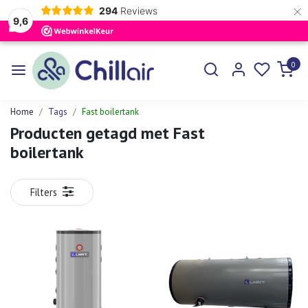
×
294
Reviews
9,6
0
Home
Tags
Fast boilertank
Producten getagd met Fast
boilertank
Filters