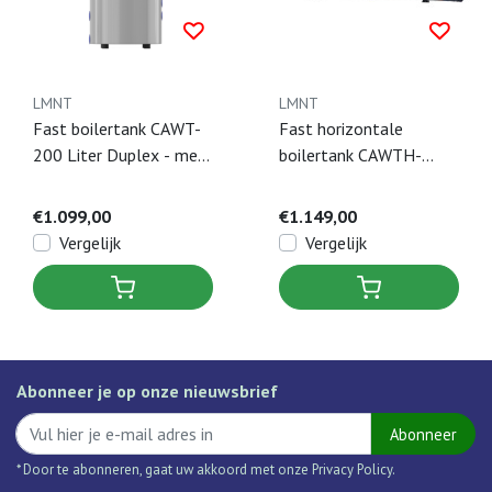
LMNT
LMNT
Fast boilertank CAWT-
Fast horizontale
200 Liter Duplex - met
boilertank CAWTH-
coil
200L Duplex 2205 200
liter
€1.099,00
€1.149,00
Vergelijk
Vergelijk
Abonneer je op onze nieuwsbrief
Abonneer
* Door te abonneren, gaat uw akkoord met onze Privacy Policy.