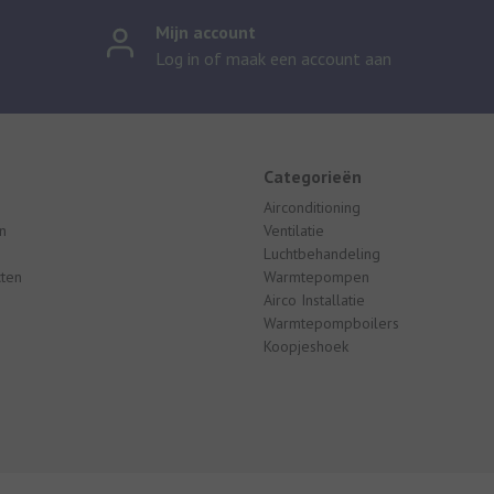
Mijn account
Log in of maak een account aan
Categorieën
Airconditioning
n
Ventilatie
Luchtbehandeling
cten
Warmtepompen
Airco Installatie
Warmtepompboilers
Koopjeshoek