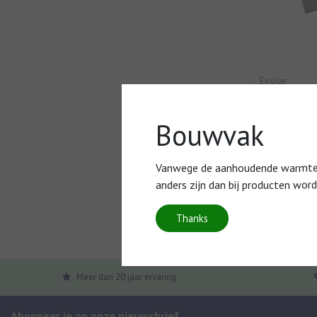
Evolar
Bodem voor
Antraciet 
Bouwvak
Optionele Ev
behoeve van 
(onderkant) o
Vanwege de aanhoudende warmte en
anders zijn dan bij producten wor
€169,00
Thanks
Vergelijk
Meer dan 20 jaar ervaring
Abonneer je op onze nieuwsbrief