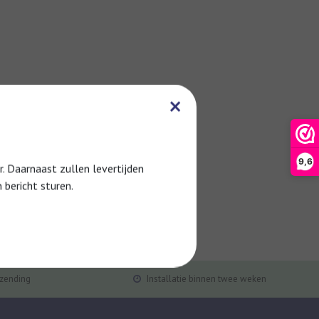
×
9,6
 Daarnaast zullen levertijden
 bericht sturen.
rzending
Installatie binnen twee weken