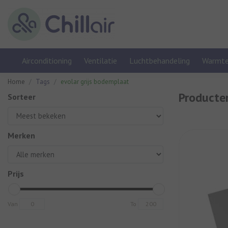
Airconditioning
Ventilatie
Luchtbehandeling
Warmt
Home
Tags
evolar grijs bodemplaat
Producte
Sorteer
Merken
Prijs
Van
To