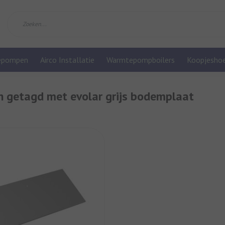
epompen
Airco Installatie
Warmtepompboilers
Koopjesho
n getagd met evolar grijs bodemplaat