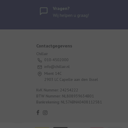
Vragen?
Wij helpen u graag!
Contactgegevens
Chillair
010-4502000
info@chillair.nl
Mient 14C
2903 LC Capelle aan den IJssel
KvK Nummer: 24254222
BTW Nummer: NL808939634B01
Bankrekening: NL57ABNA0408112581