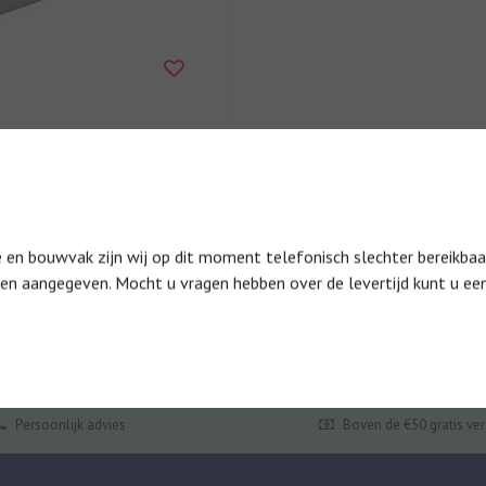
 airco omkasting Small
- 500 x 1000 MM
olar bodemplaat in maat S ten
het volledig sluiten van de
mkasting. Inclusief aansl...
 bouwvak zijn wij op dit moment telefonisch slechter bereikbaar.
den aangegeven. Mocht u vragen hebben over de levertijd kunt u een
Persoonlijk advies
Boven de €50 gratis ve