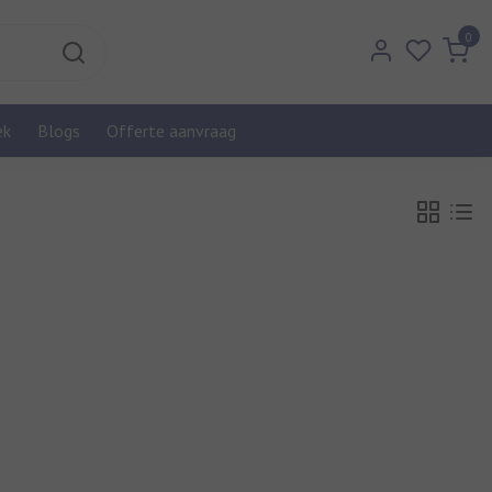
0
ek
Blogs
Offerte aanvraag