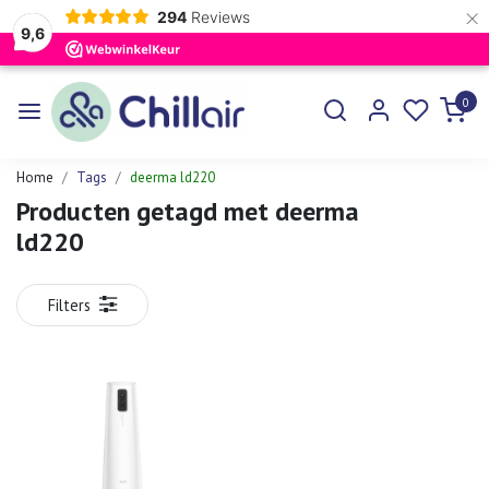
×
294
Reviews
9,6
0
Home
Tags
deerma ld220
Producten getagd met deerma
ld220
Filters