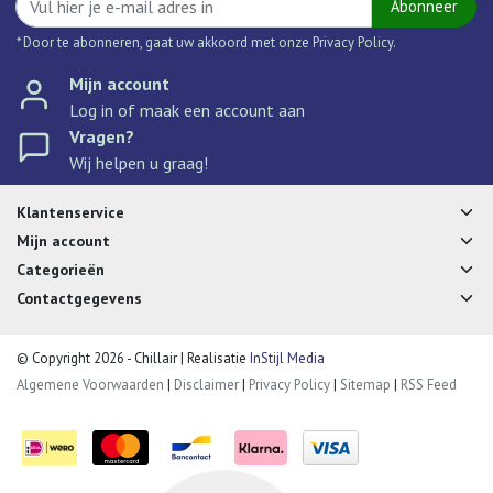
Abonneer
* Door te abonneren, gaat uw akkoord met onze Privacy Policy.
Mijn account
Log in of maak een account aan
Vragen?
Wij helpen u graag!
Klantenservice
Mijn account
Categorieën
Contactgegevens
© Copyright 2026 - Chillair | Realisatie
InStijl Media
Algemene Voorwaarden
|
Disclaimer
|
Privacy Policy
|
Sitemap
|
RSS Feed