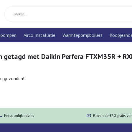
epompen
Airco Installatie
Warmtepompboilers
Koopjesho
n getagd met Daikin Perfera FTXM35R + 
n gevonden!
Persoonlijk advies
Boven de €50 gratis ve