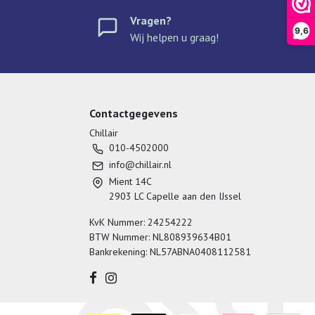
Vragen?
9,6
Wij helpen u graag!
Contactgegevens
Chillair
010-4502000
info@chillair.nl
Mient 14C
2903 LC Capelle aan den IJssel
KvK Nummer: 24254222
BTW Nummer: NL808939634B01
Bankrekening: NL57ABNA0408112581