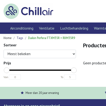
Airconditioning
Ventilatie
Luchtbehandeling
Warmt
Home
Tags
Daikin Perfera FTXM35R + RXM35R9
Producte
Sorteer
Prijs
Geen producte
Van
To
Meer dan 20 jaar ervaring
Abonneer je op onze nieuwsbrief