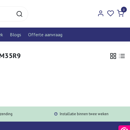
0
ek
Blogs
Offerte aanvraag
RXM35R9
rzending
Installatie binnen twee weken