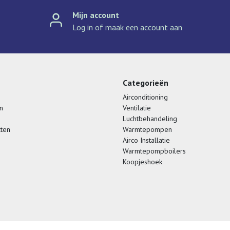
Mijn account
Log in of maak een account aan
Categorieën
Airconditioning
n
Ventilatie
Luchtbehandeling
cten
Warmtepompen
Airco Installatie
Warmtepompboilers
Koopjeshoek