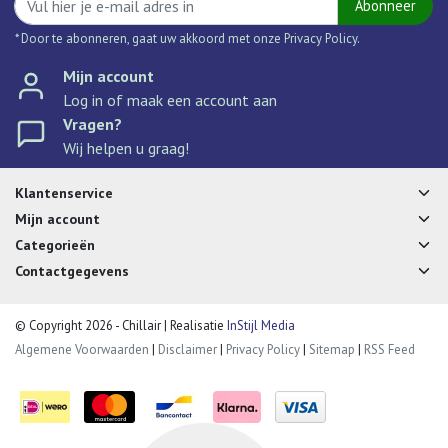
Abonneer
* Door te abonneren, gaat uw akkoord met onze Privacy Policy.
Mijn account
Log in of maak een account aan
Vragen?
Wij helpen u graag!
Klantenservice
Mijn account
Categorieën
Contactgegevens
© Copyright 2026 - Chillair | Realisatie
InStijl Media
Algemene Voorwaarden
|
Disclaimer
|
Privacy Policy
|
Sitemap
|
RSS Feed