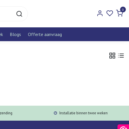
0
ek
Blogs
Offerte aanvraag
rzending
Installatie binnen twee weken