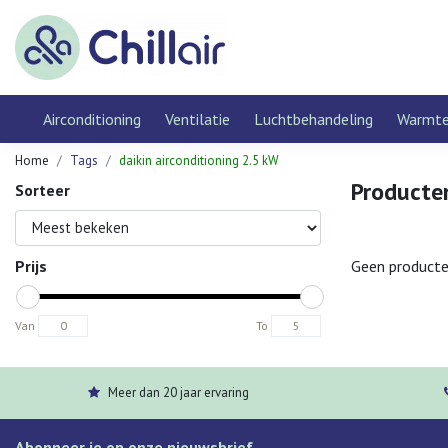
Airconditioning
Ventilatie
Luchtbehandeling
Warmt
Home
Tags
daikin airconditioning 2.5 kW
Producten
Sorteer
Prijs
Geen producte
Van
To
Meer dan 20 jaar ervaring
Abonneer je op onze nieuwsbrief