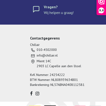
Vragen?
9,6
Wij helpen u graag!
Contactgegevens
Chillair
010-4502000
info@chillair.nl
Mient 14C
2903 LC Capelle aan den IJssel
KvK Nummer: 24254222
BTW Nummer: NL808939634B01
Bankrekening: NL57ABNA0408112581