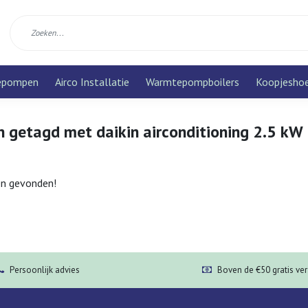
epompen
Airco Installatie
Warmtepompboilers
Koopjesho
 getagd met daikin airconditioning 2.5 kW
n gevonden!
Persoonlijk advies
Boven de €50 gratis ve