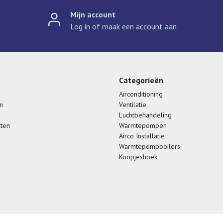
Mijn account
Log in of maak een account aan
Categorieën
Airconditioning
n
Ventilatie
Luchtbehandeling
cten
Warmtepompen
Airco Installatie
Warmtepompboilers
Koopjeshoek