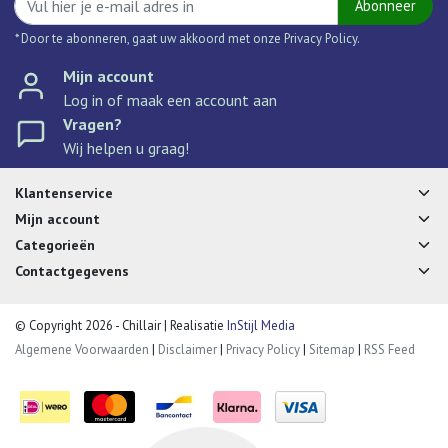
Abonneer
* Door te abonneren, gaat uw akkoord met onze Privacy Policy.
Mijn account
Log in of maak een account aan
Vragen?
Wij helpen u graag!
Klantenservice
Mijn account
Categorieën
Contactgegevens
© Copyright 2026 - Chillair | Realisatie
InStijl Media
Algemene Voorwaarden
|
Disclaimer
|
Privacy Policy
|
Sitemap
|
RSS Feed