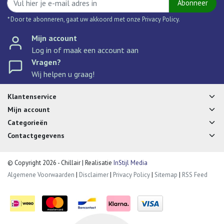
Abonneer
* Door te abonneren, gaat uw akkoord met onze Privacy Policy.
Mijn account
Log in of maak een account aan
Vragen?
Wij helpen u graag!
Klantenservice
Mijn account
Categorieën
Contactgegevens
© Copyright 2026 - Chillair | Realisatie
InStijl Media
Algemene Voorwaarden
|
Disclaimer
|
Privacy Policy
|
Sitemap
|
RSS Feed