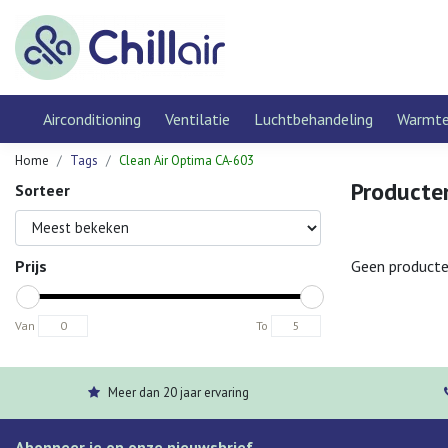
Airconditioning
Ventilatie
Luchtbehandeling
Warmt
Home
Tags
Clean Air Optima CA-603
Producte
Sorteer
Prijs
Geen producte
Van
To
Meer dan 20 jaar ervaring
Abonneer je op onze nieuwsbrief