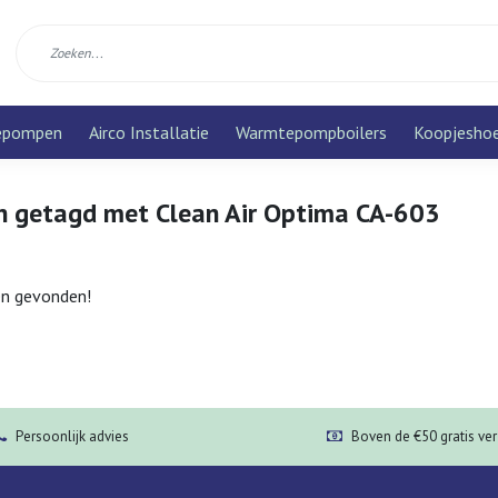
epompen
Airco Installatie
Warmtepompboilers
Koopjesho
n getagd met Clean Air Optima CA-603
n gevonden!
Persoonlijk advies
Boven de €50 gratis ve