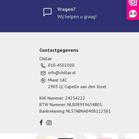
Vragen?
9,6
Wij helpen u graag!
Contactgegevens
Chillair
010-4502000
info@chillair.nl
Mient 14C
2903 LC Capelle aan den IJssel
KvK Nummer: 24254222
BTW Nummer: NL808939634B01
Bankrekening: NL57ABNA0408112581