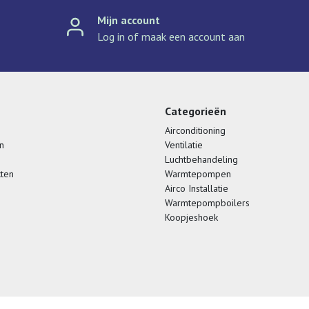
Mijn account
Log in of maak een account aan
Categorieën
Airconditioning
n
Ventilatie
Luchtbehandeling
cten
Warmtepompen
Airco Installatie
Warmtepompboilers
Koopjeshoek