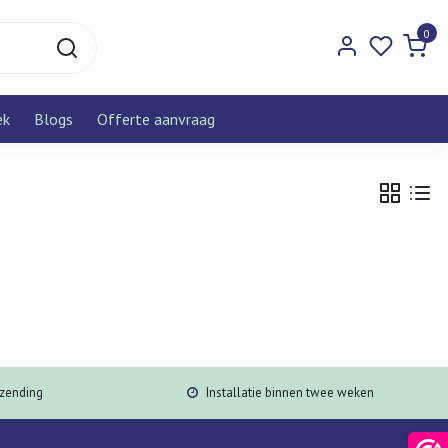
0
ek
Blogs
Offerte aanvraag
rzending
Installatie binnen twee weken