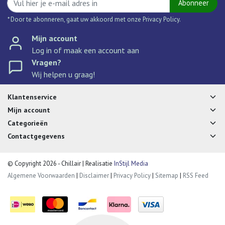
Abonneer
* Door te abonneren, gaat uw akkoord met onze Privacy Policy.
Mijn account
Log in of maak een account aan
Vragen?
Wij helpen u graag!
Klantenservice
Mijn account
Categorieën
Contactgegevens
© Copyright 2026 - Chillair | Realisatie
InStijl Media
Algemene Voorwaarden
|
Disclaimer
|
Privacy Policy
|
Sitemap
|
RSS Feed