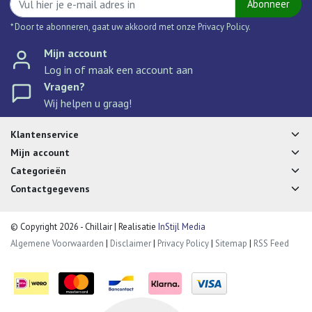
Abonneer
* Door te abonneren, gaat uw akkoord met onze Privacy Policy.
Mijn account
Log in of maak een account aan
Vragen?
Wij helpen u graag!
Klantenservice
Mijn account
Categorieën
Contactgegevens
© Copyright 2026 - Chillair | Realisatie
InStijl Media
Algemene Voorwaarden
|
Disclaimer
|
Privacy Policy
|
Sitemap
|
RSS Feed