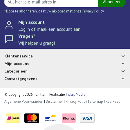
Abonneer
* Door te abonneren, gaat uw akkoord met onze Privacy Policy.
Mijn account
Log in of maak een account aan
Vragen?
Wij helpen u graag!
Klantenservice
Mijn account
Categorieën
Contactgegevens
© Copyright 2026 - Chillair | Realisatie
InStijl Media
Algemene Voorwaarden
|
Disclaimer
|
Privacy Policy
|
Sitemap
|
RSS Feed