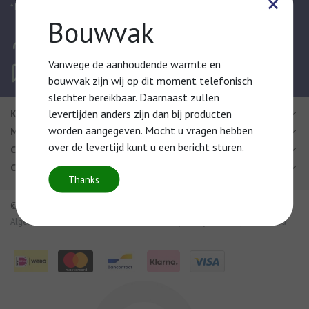
×
* Door te abonneren, gaat uw akkoord met onze Privacy Policy.
Bouwvak
Mijn account
Log in of maak een account aan
Vanwege de aanhoudende warmte en
Vragen?
bouwvak zijn wij op dit moment telefonisch
Wij helpen u graag!
slechter bereikbaar. Daarnaast zullen
levertijden anders zijn dan bij producten
Klantenservice
worden aangegeven. Mocht u vragen hebben
Mijn account
over de levertijd kunt u een bericht sturen.
Categorieën
Contactgegevens
Thanks
© Copyright 2026 - Chillair | Realisatie
InStijl Media
Algemene Voorwaarden
|
Disclaimer
|
Privacy Policy
|
Sitemap
|
RSS Feed