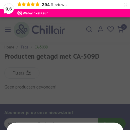
×
294
Reviews
9,6
0
Home
Tags
CA-509D
Producten getagd met CA-509D
Filters
Geen producten gevonden!
Abonneer je op onze nieuwsbrief
Abonneer