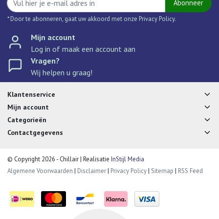
Abonneer
* Door te abonneren, gaat uw akkoord met onze Privacy Policy.
Mijn account
Log in of maak een account aan
Vragen?
Wij helpen u graag!
Klantenservice
Mijn account
Categorieën
Contactgegevens
© Copyright 2026 - Chillair | Realisatie
InStijl Media
Algemene Voorwaarden
|
Disclaimer
|
Privacy Policy
|
Sitemap
|
RSS Feed