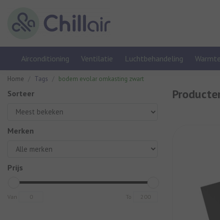
Airconditioning
Ventilatie
Luchtbehandeling
Warmt
Home
Tags
bodem evolar omkasting zwart
Producte
Sorteer
Merken
Prijs
Van
To