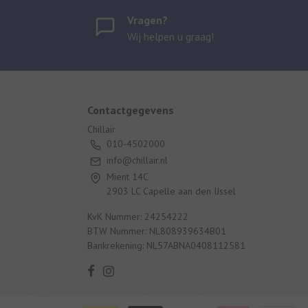
Vragen?
Wij helpen u graag!
Contactgegevens
Chillair
010-4502000
info@chillair.nl
Mient 14C
2903 LC Capelle aan den IJssel
KvK Nummer: 24254222
BTW Nummer: NL808939634B01
Bankrekening: NL57ABNA0408112581