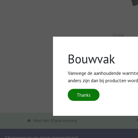
Evolar
Bodem voor
Zwart - 50
Bouwvak
Optionele Ev
behoeve van 
(onderkant) o
Vanwege de aanhoudende warmte en
anders zijn dan bij producten wor
€169,00
Thanks
Vergelijk
Meer dan 20 jaar ervaring
Abonneer je op onze nieuwsbrief