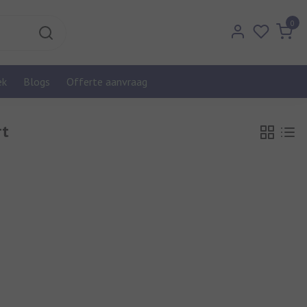
0
ek
Blogs
Offerte aanvraag
rt