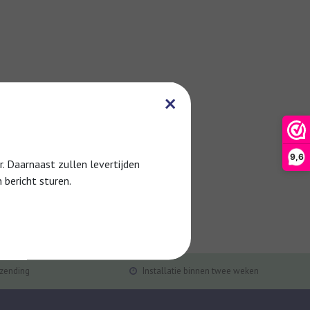
×
9,6
 Daarnaast zullen levertijden
 bericht sturen.
rzending
Installatie binnen twee weken