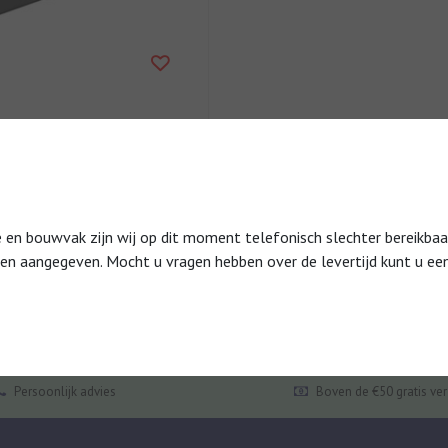
 airco omkasting Small
0 x 1000 MM
olar bodemplaat in maat S ten
het volledig sluiten van de
mkasting. Inclusief aansl...
 bouwvak zijn wij op dit moment telefonisch slechter bereikbaar.
den aangegeven. Mocht u vragen hebben over de levertijd kunt u een
Persoonlijk advies
Boven de €50 gratis ve