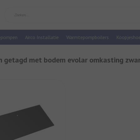
epompen
Airco Installatie
Warmtepompboilers
Koopjesho
n getagd met bodem evolar omkasting zwa