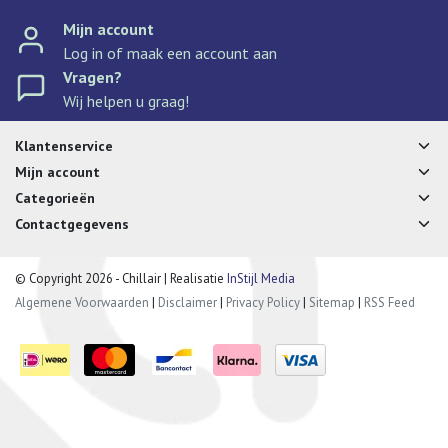
Mijn account
Log in of maak een account aan
Vragen?
Wij helpen u graag!
Klantenservice
Mijn account
Categorieën
Contactgegevens
© Copyright 2026 - Chillair | Realisatie
InStijl Media
Algemene Voorwaarden
|
Disclaimer
|
Privacy Policy
|
Sitemap
|
RSS Feed