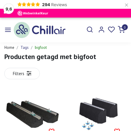
×
294
Reviews
9,6
0
Home
Tags
bigfoot
Producten getagd met bigfoot
Filters