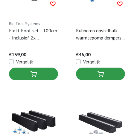
Big Foot Systems
Fix It Foot set - 100cm
Rubberen opstelbalk
- Inclusief 2x
warmtepomp dempers
Boutenset
60cm incl. bevestiging
M8 x 40 mm (set a 2
€139,00
€46,00
stuks)
Vergelijk
Vergelijk