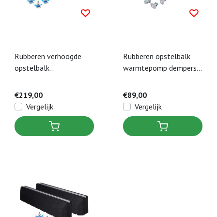
Rubberen verhoogde
Rubberen opstelbalk
opstelbalk
warmtepomp dempers
warmtepomp dempers
100cm incl. bevestiging
1000 mm incl.
M8 x 40 mm (set a 2
€219,00
€89,00
bevestiging M8 x 40
stuks)
Vergelijk
Vergelijk
mm (set a 3 stuks)