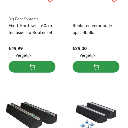
Big Foot Systems
Fix It Foot set - 60cm -
Rubberen verhoogde
Inclusief 2x Boutenset
opstelbalk
warmtepomp dempers
600 mm incl.
€49,99
€89,00
bevestiging M8 x 40
Vergelijk
Vergelijk
mm (set a 2 stuks)