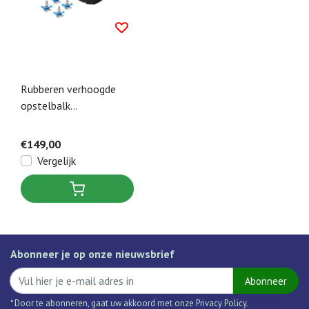
Rubberen verhoogde
opstelbalk
warmtepomp dempers
1000 mm incl.
€149,00
bevestiging M8 x 40
Vergelijk
mm (set a 2 stuks)
Abonneer je op onze nieuwsbrief
Abonneer
* Door te abonneren, gaat uw akkoord met onze Privacy Policy.