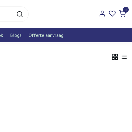
0
ek
Blogs
Offerte aanvraag