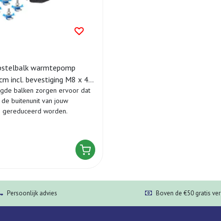
pstelbalk warmtepomp
m incl. bevestiging M8 x 40
gde balken zorgen ervoor dat
 stuks)
n de buitenunit van jouw
gereduceerd worden.
.
Persoonlijk advies
Boven de €50 gratis ve