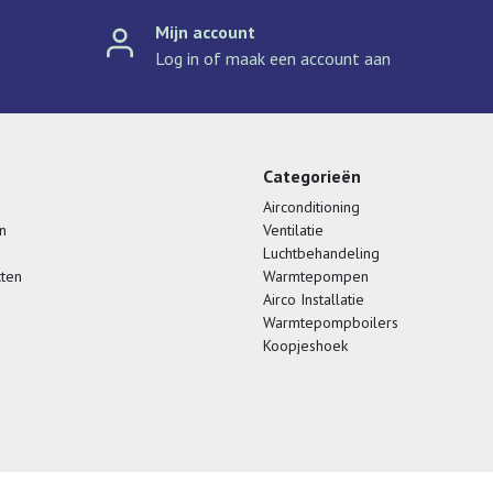
Mijn account
Log in of maak een account aan
Categorieën
Airconditioning
n
Ventilatie
Luchtbehandeling
cten
Warmtepompen
Airco Installatie
Warmtepompboilers
Koopjeshoek