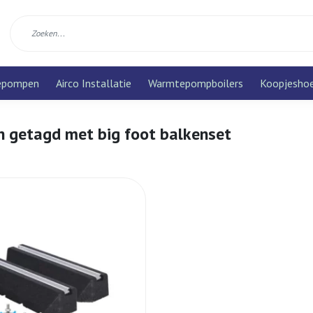
epompen
Airco Installatie
Warmtepompboilers
Koopjesho
n getagd met big foot balkenset