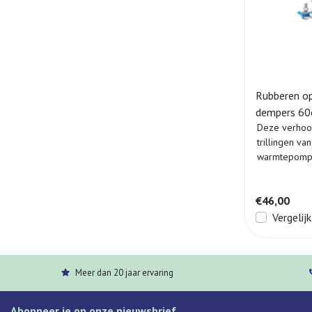
Rubberen o
dempers 60c
Deze verhoo
mm (set a 2
trillingen va
warmtepomp 
Daarnaast z..
€46,00
Vergelijk
Meer dan 20 jaar ervaring
Abonneer je op onze nieuwsbrief