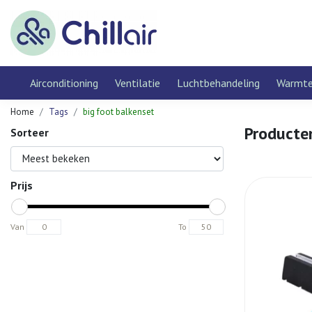
Airconditioning
Ventilatie
Luchtbehandeling
Warmt
Home
Tags
big foot balkenset
Producte
Sorteer
Prijs
Van
To