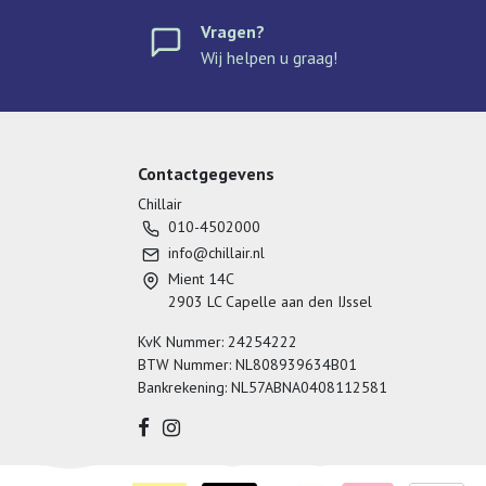
Vragen?
Wij helpen u graag!
Contactgegevens
Chillair
010-4502000
info@chillair.nl
Mient 14C
2903 LC Capelle aan den IJssel
KvK Nummer: 24254222
BTW Nummer: NL808939634B01
Bankrekening: NL57ABNA0408112581