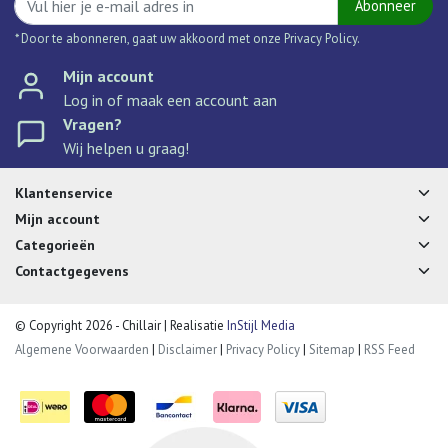
Abonneer
* Door te abonneren, gaat uw akkoord met onze Privacy Policy.
Mijn account
Log in of maak een account aan
Vragen?
Wij helpen u graag!
Klantenservice
Mijn account
Categorieën
Contactgegevens
© Copyright 2026 - Chillair | Realisatie
InStijl Media
Algemene Voorwaarden
|
Disclaimer
|
Privacy Policy
|
Sitemap
|
RSS Feed