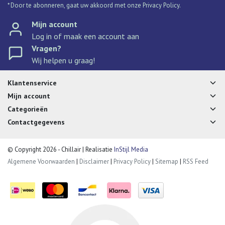
* Door te abonneren, gaat uw akkoord met onze Privacy Policy.
Mijn account
Log in of maak een account aan
Vragen?
Wij helpen u graag!
Klantenservice
Mijn account
Categorieën
Contactgegevens
© Copyright 2026 - Chillair | Realisatie
InStijl Media
Algemene Voorwaarden
|
Disclaimer
|
Privacy Policy
|
Sitemap
|
RSS Feed