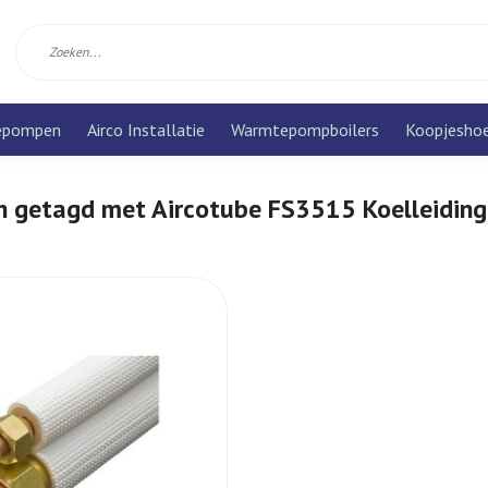
epompen
Airco Installatie
Warmtepompboilers
Koopjesho
n getagd met Aircotube FS3515 Koelleiding 