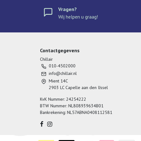
Vragen?
Wij helpen u graag!
Contactgegevens
Chillair
010-4502000
info@chillair.nl
Mient 14C
2903 LC Capelle aan den IJssel
KvK Nummer: 24254222
BTW Nummer: NL808939634B01
Bankrekening: NL57ABNA0408112581