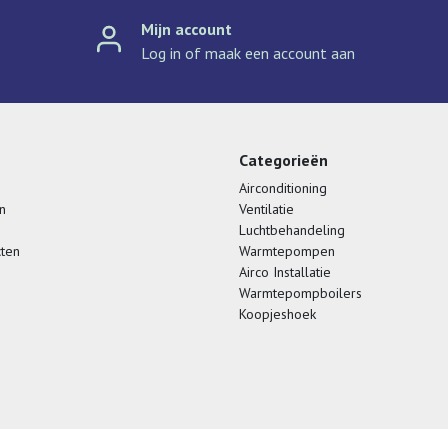
Mijn account
Log in of maak een account aan
Categorieën
Airconditioning
n
Ventilatie
Luchtbehandeling
cten
Warmtepompen
Airco Installatie
Warmtepompboilers
Koopjeshoek