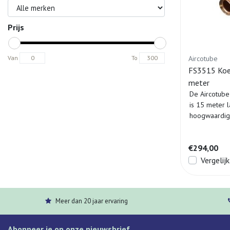
Prijs
Aircotube
Van
To
FS3515 Koelle
meter
De Aircotube
is 15 meter 
hoogwaardige
aan d...
€294,00
Vergelijk
Meer dan 20 jaar ervaring
Abonneer je op onze nieuwsbrief