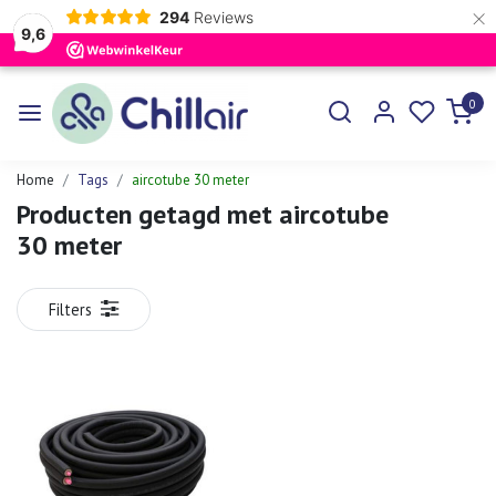
×
294
Reviews
9,6
0
Home
Tags
aircotube 30 meter
Producten getagd met aircotube
30 meter
Filters