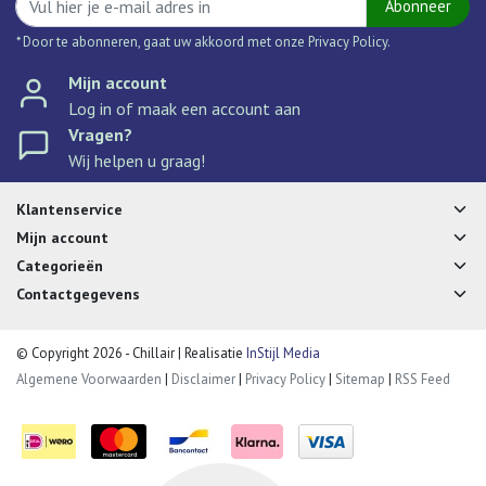
Abonneer
* Door te abonneren, gaat uw akkoord met onze Privacy Policy.
Mijn account
Log in of maak een account aan
Vragen?
Wij helpen u graag!
Klantenservice
Mijn account
Categorieën
Contactgegevens
© Copyright 2026 - Chillair | Realisatie
InStijl Media
Algemene Voorwaarden
|
Disclaimer
|
Privacy Policy
|
Sitemap
|
RSS Feed