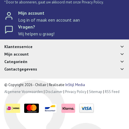
* Door te abonneren, gaat uw akkoord met onze Privacy Policy.
Mijn account
Log in of maak een account aan
Vragen?
Wij helpen u graag!
Klantenservice
Mijn account
Categorieën
Contactgegevens
© Copyright 2026 - Chillair | Realisatie
InStijl Media
Algemene Voorwaarden
|
Disclaimer
|
Privacy Policy
|
Sitemap
|
RSS Feed