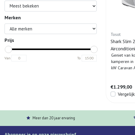
Merken
Tosot
Prijs
Shark Slim 
Aircondition
Geniet van k
Van
To
kamperen in 
kW Caravan A
€1.299,00
Vergelijk
Meer dan 20 jaar ervaring
Abonneer je op onze nieuwsbrief