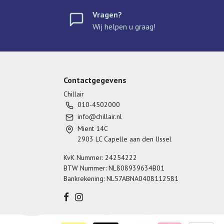
Vragen?
Wij helpen u graag!
Contactgegevens
Chillair
010-4502000
info@chillair.nl
Mient 14C
2903 LC Capelle aan den IJssel
KvK Nummer: 24254222
BTW Nummer: NL808939634B01
Bankrekening: NL57ABNA0408112581