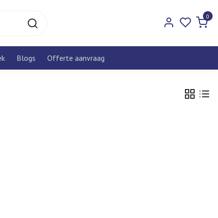
0
ek
Blogs
Offerte aanvraag