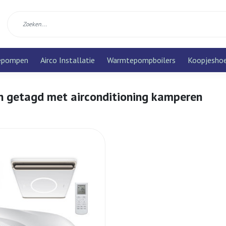
epompen
Airco Installatie
Warmtepompboilers
Koopjesho
n getagd met airconditioning kamperen