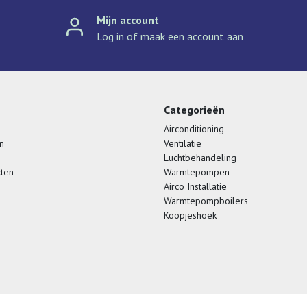
Mijn account
Log in of maak een account aan
Categorieën
Airconditioning
n
Ventilatie
Luchtbehandeling
cten
Warmtepompen
Airco Installatie
Warmtepompboilers
Koopjeshoek