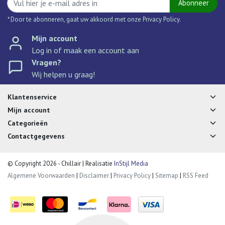
Abonneer
* Door te abonneren, gaat uw akkoord met onze Privacy Policy.
Mijn account
Log in of maak een account aan
Vragen?
Wij helpen u graag!
Klantenservice
Mijn account
Categorieën
Contactgegevens
© Copyright 2026 - Chillair | Realisatie
InStijl Media
Algemene Voorwaarden
|
Disclaimer
|
Privacy Policy
|
Sitemap
|
RSS Feed