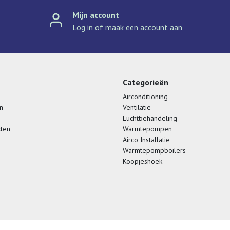
Mijn account
Log in of maak een account aan
Categorieën
Airconditioning
n
Ventilatie
Luchtbehandeling
cten
Warmtepompen
Airco Installatie
Warmtepompboilers
Koopjeshoek