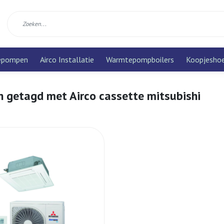
epompen
Airco Installatie
Warmtepompboilers
Koopjesho
n getagd met Airco cassette mitsubishi