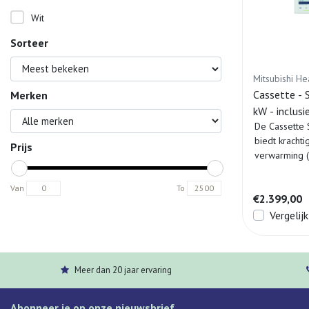
Wit
Sorteer
Mitsubishi He
Cassette - 
Merken
kW - inclusi
De Cassette 
wandbedien
biedt krachti
Prijs
verwarming (
energiezui...
Van
To
€2.399,00
Vergelijk
Meer dan 20 jaar ervaring
Abonneer je op onze nieuwsbrief