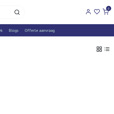
0
ek
Blogs
Offerte aanvraag