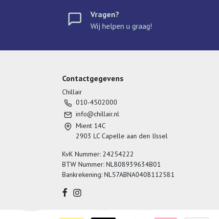
Vragen?
Wij helpen u graag!
Contactgegevens
Chillair
010-4502000
info@chillair.nl
Mient 14C
2903 LC Capelle aan den IJssel
KvK Nummer: 24254222
BTW Nummer: NL808939634B01
Bankrekening: NL57ABNA0408112581