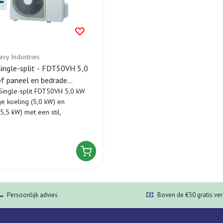
avy Industries
Single-split - FDT50VH 5,0
ef paneel en bedrade
Single-split FDT50VH 5,0 kW
ing
ge koeling (5,0 kW) en
5,5 kW) met een stil,
Persoonlijk advies
Boven de €50 gratis ve