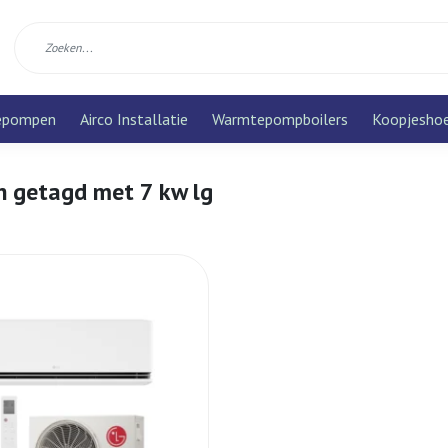
epompen
Airco Installatie
Warmtepompboilers
Koopjesho
n getagd met 7 kw lg