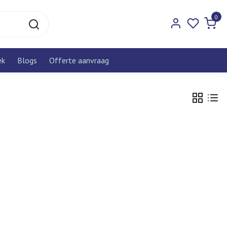
0
ek
Blogs
Offerte aanvraag