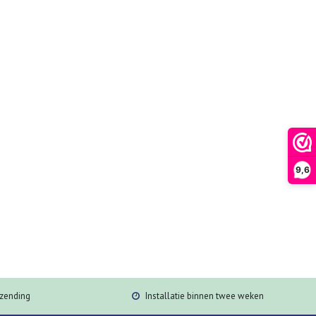
9,6
rzending
Installatie binnen twee weken