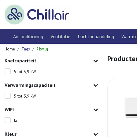
Airconditioning
Ventilatie
Luchtbehandeling
Warmt
Home
Tags
7 kw lg
Producte
Koelcapaciteit
5 tot 5,9 kW
Verwarmingscapaciteit
5 tot 5,9 kW
WIFI
Ja
Kleur