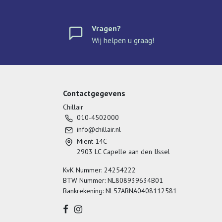
Vragen?
Wij helpen u graag!
Contactgegevens
Chillair
010-4502000
info@chillair.nl
Mient 14C
2903 LC Capelle aan den IJssel
KvK Nummer: 24254222
BTW Nummer: NL808939634B01
Bankrekening: NL57ABNA0408112581