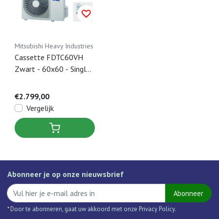
Mitsubishi Heavy Industries
Cassette FDTC60VH
Zwart - 60x60 - Single-
Split Airco + Paneel &
Bedrade bediening - 6kW
€2.799,00
Vergelijk
Abonneer je op onze nieuwsbrief
Abonneer
* Door te abonneren, gaat uw akkoord met onze Privacy Policy.