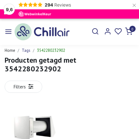
×
294
Reviews
9,6
0
Home
Tags
3542280232902
Producten getagd met
3542280232902
Filters