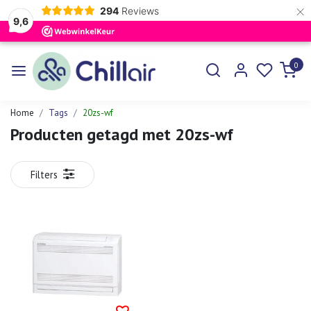
×
294
Reviews
9,6
0
Home
Tags
20zs-wf
Producten getagd met 20zs-wf
Filters