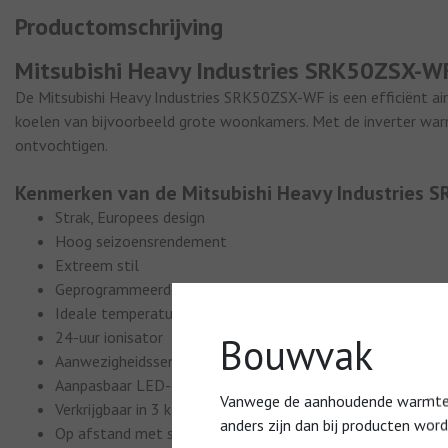
Productomschrijving
Mitsubishi Heavy Industries SRK50ZSX-WF 
De Mitsubishi Heavy Industries SRK50ZSX-WF is een efficiënt air
koelen van bijvoorbeeld grote woonkamers. Met de inverter warm
ontvochtigen.
Kenmerken van de
Mitsubishi Heavy Industries S
Strak, Europees design
Hoog seizoensrendement
Extreem stil
Geprogrammeerde bediening
Ideale temperatuur dankzij 3-D Auto functie
24-uur ionisator
Bouwvak
Aanwezigheidssensor
Aanpasbaar LED-display
Vanwege de aanhoudende warmte en
Verkrijgbaar in 3 kleurvariaties (RAL9003 wit; Titanium, W
anders zijn dan bij producten wor
Op afstand met smartphone te bedienen, dankzij optione