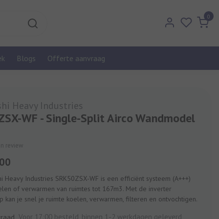
0
ek
Blogs
Offerte aanvraag
hi Heavy Industries
SX-WF - Single-Split Airco Wandmodel
gen review
,00
hi Heavy Industries SRK50ZSX-WF is een efficiënt systeem (A+++)
elen of verwarmen van ruimtes tot 167m3. Met de inverter
kan je snel je ruimte koelen, verwarmen, filteren en ontvochtigen.
Voor 17:00 besteld, binnen 1-2 werkdagen geleverd
rraad