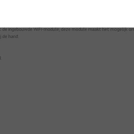
et de ingebouwde WiFi-module, deze module maakt het mogelijk om 
j de hand.
l