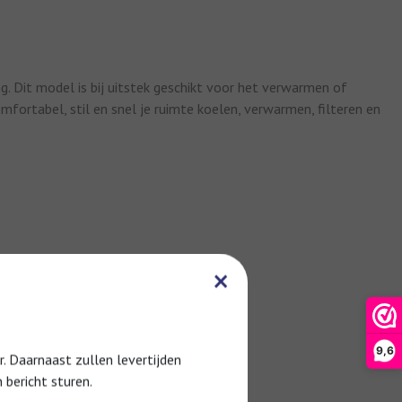
. Dit model is bij uitstek geschikt voor het verwarmen of
ortabel, stil en snel je ruimte koelen, verwarmen, filteren en
×
9,6
 Daarnaast zullen levertijden
 bericht sturen.