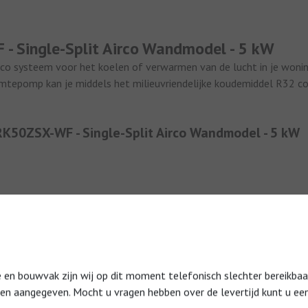
- Single-Split Airco Wandmodel - 5 kW
co systeem voor het koelen of verwarmen van de lucht in je woning
tepomp kan je middels het milieuvriendelijke koudemiddel R32 comf
RK50ZSX-WF - Single-Split Airco Wandmodel - 5 kW
 bouwvak zijn wij op dit moment telefonisch slechter bereikbaar.
it/Zwart contrast)
den aangegeven. Mocht u vragen hebben over de levertijd kunt u een
le WiFi-module