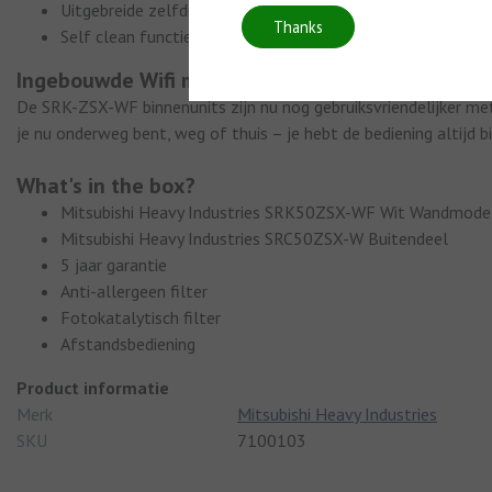
Uitgebreide zelfdiagnose en storingsmelding functie
Thanks
Self clean functie
Ingebouwde Wifi module
De SRK-ZSX-WF binnenunits zijn nu nog gebruiksvriendelijker m
je nu onderweg bent, weg of thuis – je hebt de bediening altijd bi
What's in the box?
Mitsubishi Heavy Industries SRK50ZSX-WF Wit Wandmode
Mitsubishi Heavy Industries SRC50ZSX-W Buitendeel
5 jaar garantie
Anti-allergeen filter
Fotokatalytisch filter
Afstandsbediening
Product informatie
Merk
Mitsubishi Heavy Industries
SKU
7100103