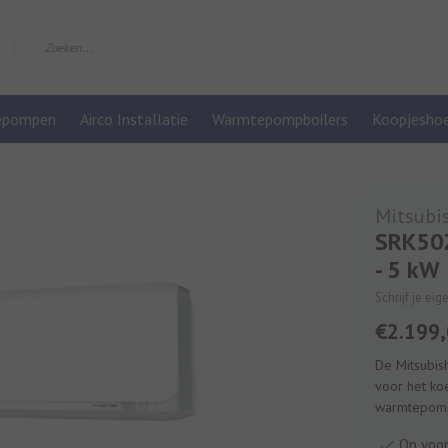
epompen
Airco Installatie
Warmtepompboilers
Koopjesho
Mitsubis
SRK50Z
- 5 kW
Schrijf je ei
€2.199
De Mitsubis
voor het ko
warmtepomp 
Op voo