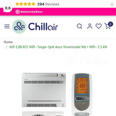
×
294
Reviews
9,6
0
Home
ASP-12BI R32 WIFI - Single-Split Airco Vloermodel Wit + WIFI - 3,5 kW
Vorige
Volgen