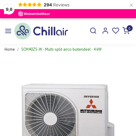
×
294
Reviews
9,6
0
Home
SCM40ZS-W - Multi-split airco buitendeel - 4 kW