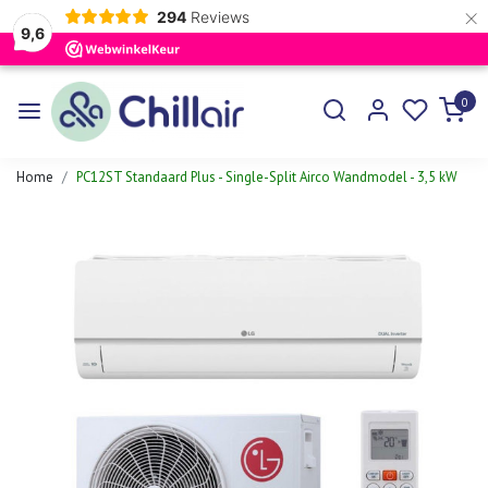
×
294
Reviews
9,6
0
Home
PC12ST Standaard Plus - Single-Split Airco Wandmodel - 3,5 kW
Vorige
Volgen