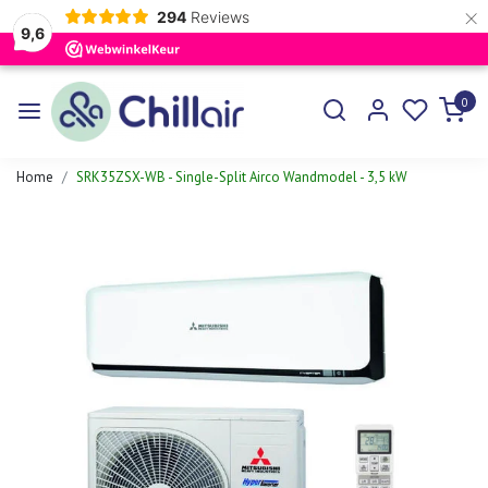
×
294
Reviews
9,6
0
Home
SRK35ZSX-WB - Single-Split Airco Wandmodel - 3,5 kW
Vorige
Volgen