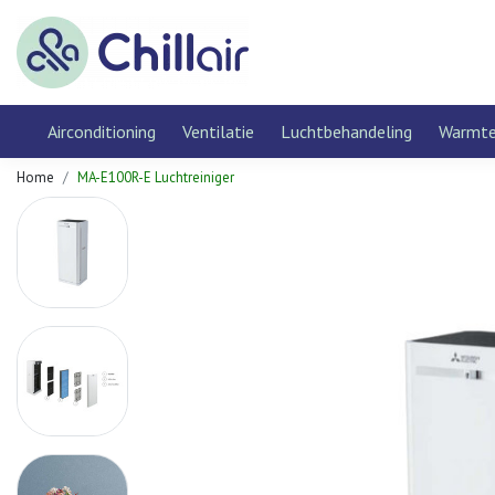
Airconditioning
Ventilatie
Luchtbehandeling
Warmt
Home
MA-E100R-E Luchtreiniger