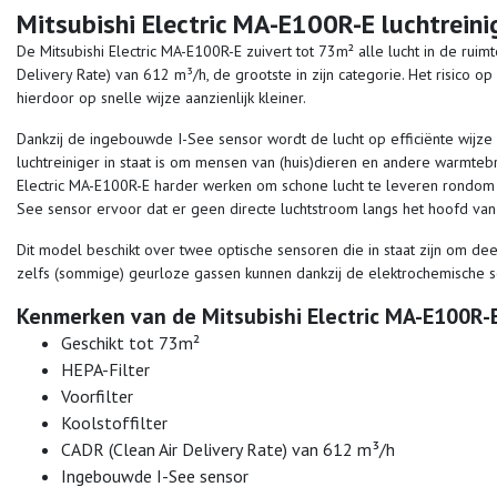
Mitsubishi Electric MA-E100R-E luchtreini
De Mitsubishi Electric MA-E100R-E zuivert tot 73m² alle lucht in de ruim
Delivery Rate) van 612 m³/h, de grootste in zijn categorie. Het risico op
hierdoor op snelle wijze aanzienlijk kleiner.
Dankzij de ingebouwde I-See sensor wordt de lucht op efficiënte wijze
luchtreiniger in staat is om mensen van (huis)dieren en andere warmteb
Electric MA-E100R-E harder werken om schone lucht te leveren rondom
See sensor ervoor dat er geen directe luchtstroom langs het hoofd va
Dit model beschikt over twee optische sensoren die in staat zijn om dee
zelfs (sommige) geurloze gassen kunnen dankzij de elektrochemische
Kenmerken van de Mitsubishi Electric MA-E100R-
Geschikt tot 73m²
HEPA-Filter
Voorfilter
Koolstoffilter
CADR (Clean Air Delivery Rate) van 612 m³/h
Ingebouwde I-See sensor