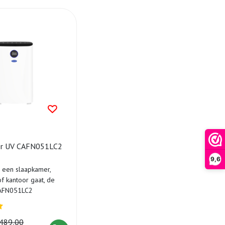
ger UV CAFN051LC2
9,6
 een slaapkamer,
 kantoor gaat, de
CAFN051LC2
 zorgt in elke ruimte
489,00