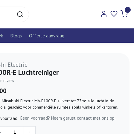
0
ek
Blogs
Offerte aanvraag
hi Electric
0R-E Luchtreiniger
gen review
,00
 Mitsubishi Electric MA-E100R-E zuivert tot 73m² alle lucht in de
 o.a. geschikt voor commerciële ruimtes zoals winkels of kantoren.
Geen voorraad? Neem gerust contact met ons op.
 voorraad
-
+