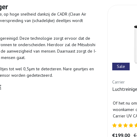
ger
te, op hoge snelheid dankzij de CADR (Clean Air
 verspreiding van (schadelijke) deeltjes wordt
 gereinigd. Deze technologie zorgt ervoor dat de
ronnen te onderscheiden. Hierdoor zal de Mitsubishi
 de aanwezigheid van mensen. Daarnaast zorgt de I-
n mensen gaat.
Sale
ltjes tot wel 0,5μm te detecteren. Nare geurtjes en
 sensor worden gedetecteerd.
Carrier
E
Luchtreini
Of het nu om
woonkamer of
Carrier UV 
luchtreiniger
tot ...
€199,00
€