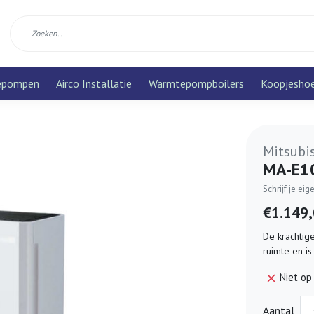
epompen
Airco Installatie
Warmtepompboilers
Koopjesho
Mitsubis
MA-E10
Schrijf je ei
€1.149
De krachtige
ruimte en is
Niet op
Aantal