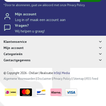
* Door te abonneren, gaat uw akkoord met onze Privacy Policy.
Mijn account
Log in of maak een account aan
Vragen?
Wij helpen u graag!
Klantenservice
Mijn account
Categorieën
Contactgegevens
© Copyright 2026 - Chillair | Realisatie
InStijl Media
Algemene Voorwaarden
|
Disclaimer
|
Privacy Policy
|
Sitemap
|
RSS Feed