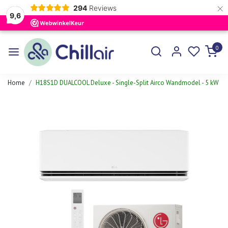
×
294
Reviews
9,6
0
Home
H18S1D DUALCOOL Deluxe - Single-Split Airco Wandmodel - 5 kW
Vorige
Volgen